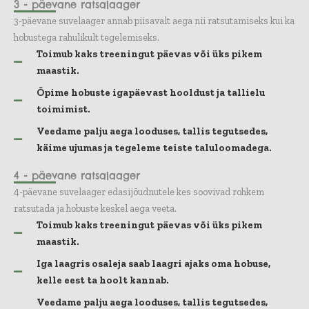
3 - päevane ratsalaager
3-päevane suvelaager annab piisavalt aega nii ratsutamiseks kui ka
hobustega rahulikult tegelemiseks.
Toimub kaks treeningut päevas või üks pikem
maastik.
Õpime hobuste igapäevast hooldust ja tallielu
toimimist.
Veedame palju aega looduses, tallis tegutsedes,
käime ujumas ja tegeleme teiste taluloomadega.
4 - päevane ratsalaager
4-päevane suvelaager edasijõudnutele kes soovivad rohkem
ratsutada ja hobuste keskel aega veeta.
Toimub kaks treeningut päevas või üks pikem
maastik.
Iga laagris osaleja saab laagri ajaks oma hobuse,
kelle eest ta hoolt kannab.
Veedame palju aega looduses, tallis tegutsedes,