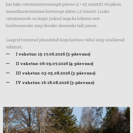
kas kaks ratsutamistreeningut päevas (2 × 45 minutit) või pikem
maastikuratsutamine kestusega alates 1,5 tunnist. Lisaks
ratsutamisele on laagri jooksul aega ka hobuste eest
hoolitsemiseks ning ühiseks olemiseks talli juures.
Laagrid toimuvad juhendatult kogu kestuse vältel ning sisaldavad
ööbimist.
I vahetus: 15-17.06.2026 (3-päevane)
II vahetus: 06-09.07.2026 (4-päevane)
III vahetus: 03-05.08.2026 (3-päevane)
IV vahetus: 16-18.08.2026 (3-päevane)