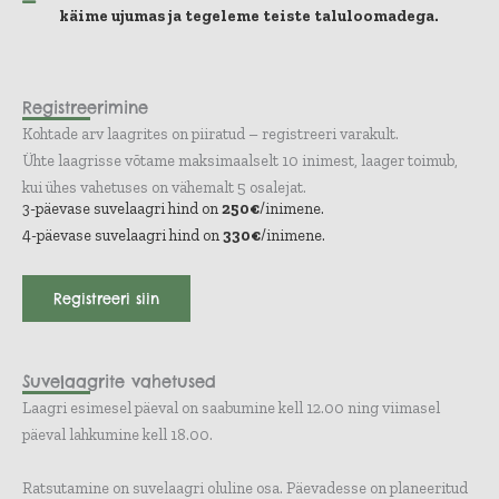
käime ujumas ja tegeleme teiste taluloomadega.
Registreerimine
Kohtade arv laagrites on piiratud – registreeri varakult.
Ühte laagrisse võtame maksimaalselt 10 inimest, laager toimub,
kui ühes vahetuses on vähemalt 5 osalejat.
3-päevase suvelaagri hind on
250€
/inimene.
4-päevase suvelaagri hind on
330€
/inimene.
Registreeri siin
Suvelaagrite vahetused
Laagri esimesel päeval on saabumine kell 12.00 ning viimasel
päeval lahkumine kell 18.00.
Ratsutamine on suvelaagri oluline osa. Päevadesse on planeeritud