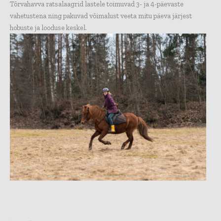
Tõrvahavva ratsalaagrid lastele toimuvad 3- ja 4-päevaste
vahetustena ning pakuvad võimalust veeta mitu päeva järjest
hobuste ja looduse keskel.