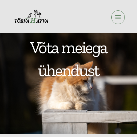
Skip
to
content
Võta meiega
ühendust