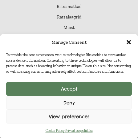
Ratsamatkad
Ratsalaagrid
Meist
Kontakt
Manage Consent
Pood
To provide the best experiences, we use technologies like cookies to store and/or
access device information. Consenting to these technologies will allow us to
process data such as browsing behavior or unique IDs on this site. Not consenting
or withdrawing consent, may adversely affect certain features and functions.
© 2026 Tõrvahavva
Accept
Privaatsuspoliitika
Deny
View preferences
Müügi- ja tagastustingimused
Cookie Policy
Privaatsuspoliitika