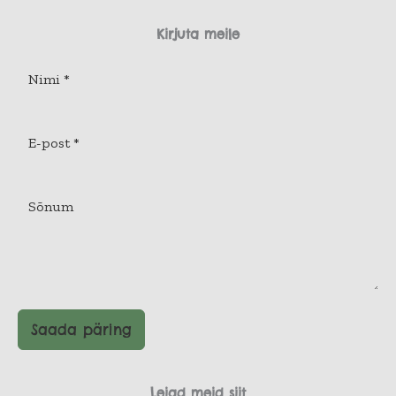
Kirjuta meile
Saada päring
Leiad meid siit