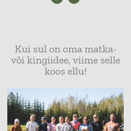
c
s
e
t
b
a
o
g
o
r
k
a
m
Kui sul on oma matka-
või kingiidee, viime selle
koos ellu!