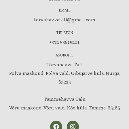
EMAIL
torvahavvatall@gmail.com
TELEFON
+372 53815201
ASUKOHT
Tõrvahavva Tall
Põlva maakond, Põlva vald, Uibujärve küla, Nurga,
63225
Tammehavva Talu
Võru maakond, Võru vald, Kõo küla, Tamme, 65165
F
I
a
n