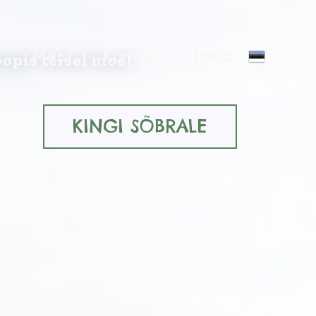
d
Meist
Kontakt
Pood
opis teisel moel
KINGI SÕBRALE