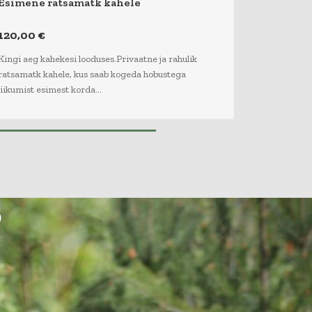
Esimene ratsamatk kahele
120,00
€
Kingi aeg kahekesi looduses.Privaatne ja rahulik
ratsamatk kahele, kus saab kogeda hobustega
liikumist esimest korda…
?