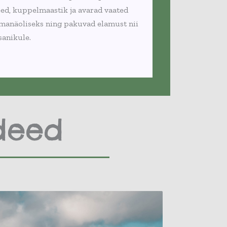
eed, kuppelmaastik ja avarad vaated
anäoliseks ning pakuvad elamust nii
sanikule.
deed