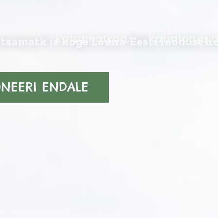
Ratsamatkad Lõuna-Eestis
Ratsamatkad
Ratsalaagri
tsamatk ja koge Lõuna-Eesti loodust ho
NEERI ENDALE