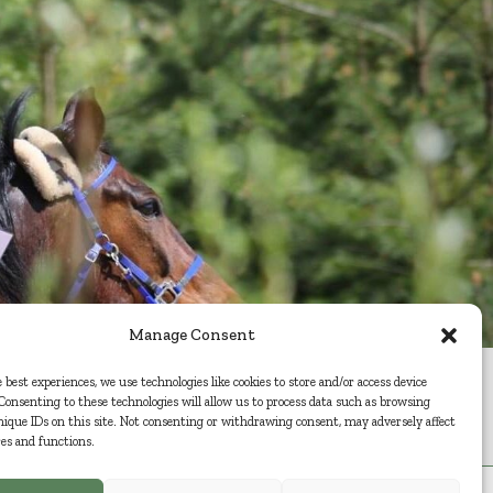
Manage Consent
 best experiences, we use technologies like cookies to store and/or access device
Consenting to these technologies will allow us to process data such as browsing
© 2026 Tõrvahavva
nique IDs on this site. Not consenting or withdrawing consent, may adversely affect
res and functions.