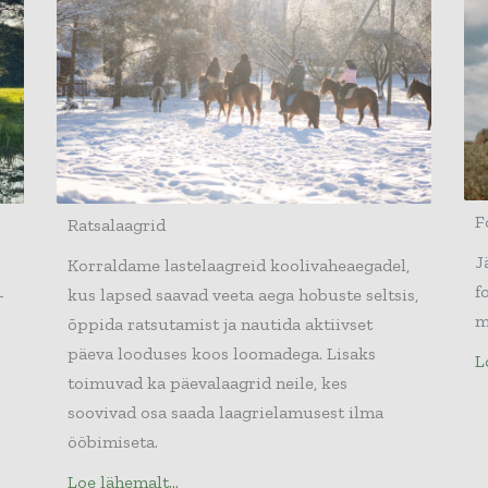
F
Ratsalaagrid
J
Korraldame lastelaagreid koolivaheaegadel,
f
kus lapsed saavad veeta aega hobuste seltsis,
–
m
õppida ratsutamist ja nautida aktiivset
päeva looduses koos loomadega. Lisaks
L
toimuvad ka päevalaagrid neile, kes
soovivad osa saada laagrielamusest ilma
ööbimiseta.
Loe lähemalt...