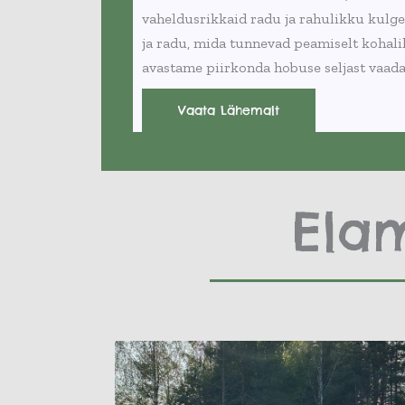
vaheldusrikkaid radu ja rahulikku kulg
ja radu, mida tunnevad peamiselt kohali
avastame piirkonda hobuse seljast vaada
Vaata Lähemalt
Ela