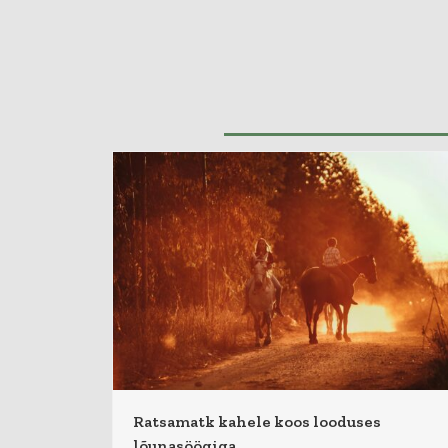
Ratsamatk kahele koos looduses
lõunasöögiga