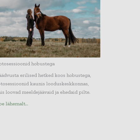
otosessioonid hobustega
äädvusta erilised hetked koos hobustega,
otosessioonid kaunis looduskeskkonnas,
is loovad meeldejäävaid ja ehedaid pilte.
oe lähemalt...