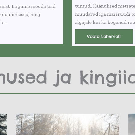
tuntud.
. Käänulised metsat
emist. Liigume mööda teid
muudavad iga marsruudi om
kud inimesed, ning
algajale kui ka kogenud rat
tes.
Vaata Lähemalt
mused ja kingii