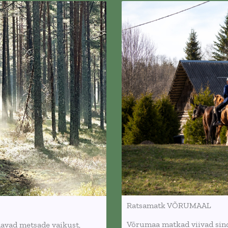
Ratsamatk VÕRUMAAL
Võrumaa matkad viivad sin
davad metsade vaikust,