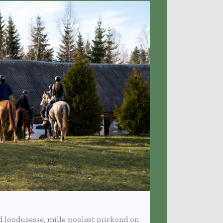
d loodusesse,
mille poolest piirkond on