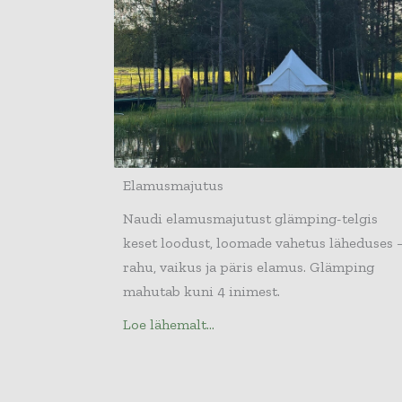
Elamusmajutus
Naudi elamusmajutust glämping-telgis
keset loodust, loomade vahetus läheduses 
rahu, vaikus ja päris elamus. Glämping
mahutab kuni 4 inimest.
Loe lähemalt...