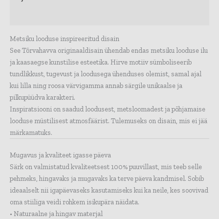
Lisainfo
Metsiku looduse inspireeritud disain
See Tõrvahavva originaaldisain ühendab endas metsiku looduse ilu
ja kaasaegse kunstilise esteetika. Hirve motiiv sümboliseerib
tundlikkust, tugevust ja loodusega ühenduses olemist, samal ajal
kui lilla ning roosa värvigamma annab särgile unikaalse ja
pilkupüüdva karakteri.
Inspiratsiooni on saadud loodusest, metsloomadest ja põhjamaise
looduse müstilisest atmosfäärist. Tulemuseks on disain, mis ei jää
märkamatuks.
Mugavus ja kvaliteet igasse päeva
Särk on valmistatud kvaliteetsest 100% puuvillast, mis teeb selle
pehmeks, hingavaks ja mugavaks ka terve päeva kandmisel. Sobib
ideaalselt nii igapäevaseks kasutamiseks kui ka neile, kes soovivad
oma stiiliga veidi rohkem isikupära näidata.
• Naturaalne ja hingav materjal