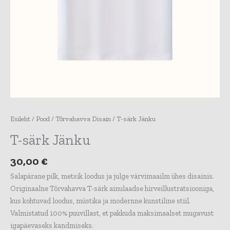
Esileht
/
Pood
/
Tõrvahavva Disain
/ T-särk Jänku
T-särk Jänku
30,00
€
Salapärane pilk, metsik loodus ja julge värvimaailm ühes disainis.
Originaalne Tõrvahavva T-särk ainulaadse hirveillustratsiooniga,
kus kohtuvad loodus, müstika ja modernne kunstiline stiil.
Valmistatud 100% puuvillast, et pakkuda maksimaalset mugavust
igapäevaseks kandmiseks.