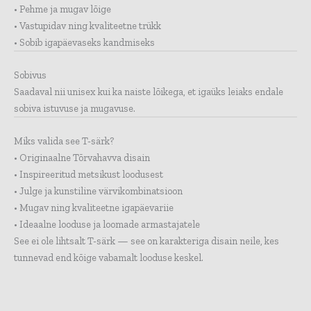
• Pehme ja mugav lõige
• Vastupidav ning kvaliteetne trükk
• Sobib igapäevaseks kandmiseks
Sobivus
Saadaval nii unisex kui ka naiste lõikega, et igaüks leiaks endale
sobiva istuvuse ja mugavuse.
Miks valida see T-särk?
• Originaalne Tõrvahavva disain
• Inspireeritud metsikust loodusest
• Julge ja kunstiline värvikombinatsioon
• Mugav ning kvaliteetne igapäevariie
• Ideaalne looduse ja loomade armastajatele
See ei ole lihtsalt T-särk — see on karakteriga disain neile, kes
tunnevad end kõige vabamalt looduse keskel.