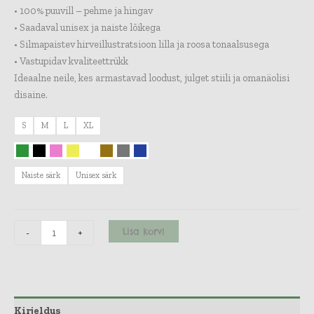
• 100% puuvill – pehme ja hingav
• Saadaval unisex ja naiste lõikega
• Silmapaistev hirveillustratsioon lilla ja roosa tonaalsusega
• Vastupidav kvaliteettrükk
Ideaalne neile, kes armastavad loodust, julget stiili ja omanäolisi
disaine.
S
M
L
XL
Naiste särk
Unisex särk
Lisa korvi
-
+
Kirjeldus