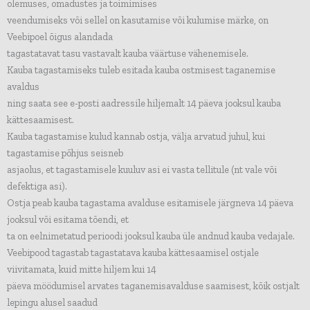
olemuses, omadustes ja toimimises
veendumiseks või sellel on kasutamise või kulumise märke, on
Veebipoel õigus alandada
tagastatavat tasu vastavalt kauba väärtuse vähenemisele.
Kauba tagastamiseks tuleb esitada kauba ostmisest taganemise
avaldus
ning saata see e-posti aadressile hiljemalt 14 päeva jooksul kauba
kättesaamisest.
Kauba tagastamise kulud kannab ostja, välja arvatud juhul, kui
tagastamise põhjus seisneb
asjaolus, et tagastamisele kuuluv asi ei vasta tellitule (nt vale või
defektiga asi).
Ostja peab kauba tagastama avalduse esitamisele järgneva 14 päeva
jooksul või esitama tõendi, et
ta on eelnimetatud perioodi jooksul kauba üle andnud kauba vedajale.
Veebipood tagastab tagastatava kauba kättesaamisel ostjale
viivitamata, kuid mitte hiljem kui 14
päeva möödumisel arvates taganemisavalduse saamisest, kõik ostjalt
lepingu alusel saadud