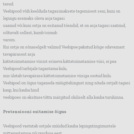
tasud.
Veebipood võib keelduda tagasimaksete tegemisest seni, kuni on
lepingu esemeks oleva asja tagasi
saanud või kuni ostja on esitanud tõendid, et on asja tagasi saatnud,
sõltuvalt sellest, kumb toimub
varem.
Kui ostja on sõnaselgelt valinud Veebipoe pakutud kõige odavamast
tavapärasest asja
kättetoimetamise viisist erineva kättetoimetamise viisi, ei pea
Veebipood tarbijale tagastama kulu,
mis ületab tavapärase kättetoimetamise viisiga seotud kulu.
Veebipoel on õigus taganeda müügitehingust ning nõuda ostjalt tagasi
kaup, kui kauba hind
veebipoes on eksituse tõttu märgitud oluliselt alla kauba turuhinna.
Pretensiooni esitamise õigus
Veebipood vastutab ostjale müüdud kauba lepingutingimustele
mittevastavuse või puuduse eest,