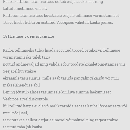
Kauba kättetoimetamise tasu sõltub ostja asukohast ning
kättetoimetamise viisist.
Kättetoimetamise tasu kuvatakse ostjale tellimuse vormistamisel.
Teave kauba kohta on esitatud Veebipoes vahetult kauba juures.
Tellimuse vormistamine
Kauba tellimiseks tuleb lisada soovitud tooted ostukorvi. Tellimuse
vormistamiseks tuleb täita
nõutud andmeväljad ning valida sobiv toodete kohaletoimetamise viis.
Seejärel kuvatakse
ekraanile tasu suurus, mille saab tasuda pangalingi kaudu või muu
makselahenduse abil.
Leping jõustub alates tasumisele kuuluva summa laekumisest
Veebipoe arvelduskontole.
Kui tellitud kaupa ei ole võimalik tarnida seoses kauba lõppemisega või
muul põhjusel,
teavitatakse sellest ostjat esimesel võimalusel ning tagastatakse
tasutud raha (sh kauba