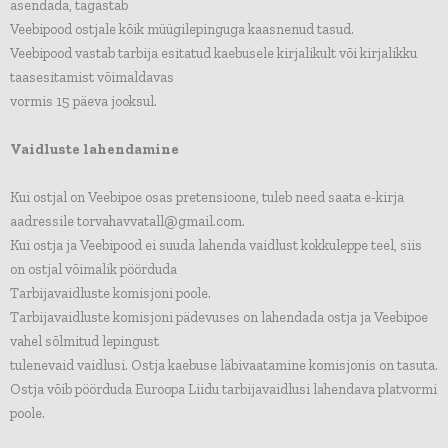
asendada, tagastab
Veebipood ostjale kõik müügilepinguga kaasnenud tasud.
Veebipood vastab tarbija esitatud kaebusele kirjalikult või kirjalikku
taasesitamist võimaldavas
vormis 15 päeva jooksul.
Vaidluste lahendamine
Kui ostjal on Veebipoe osas pretensioone, tuleb need saata e-kirja
aadressile torvahavvatall@gmail.com.
Kui ostja ja Veebipood ei suuda lahenda vaidlust kokkuleppe teel, siis
on ostjal võimalik pöörduda
Tarbijavaidluste komisjoni poole.
Tarbijavaidluste komisjoni pädevuses on lahendada ostja ja Veebipoe
vahel sõlmitud lepingust
tulenevaid vaidlusi. Ostja kaebuse läbivaatamine komisjonis on tasuta.
Ostja võib pöörduda Euroopa Liidu tarbijavaidlusi lahendava platvormi
poole.