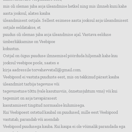
mis oli olemas juba asja üleandmise hetkel ning mis ilmneb kuni kahe
aasta jooksul, alates kauba
üleandmisest ostjale. Sellest esimese aasta jooksul asja üleandmisest
ostjale eeldatakse, et
puudus oli olemas juba asja üleandmise ajal. Vastava eelduse
ümberlükkamine on Veebipoe
kohustus.
Ostjal on õigus puuduse ilmnemisel pöörduda hiljemalt kahe kuu
jooksul veebipoe poole, saates e
kirja aadressile torvahavvatall@gmail.com.
Veebipood ei vastuta puuduste eest, mis on tekkinud pärast kauba
üleandmist tarbija tegevuse või
tegevusetuse tõttu (vale kasutusviis, õnnetusjuhtum vms) või kui
tegemist on asja tavapärasest
kasutamisest tingitud normaalse kulumisega.
Kui Veebipoest ostetud kaubal on puudused, mille eest Veebipood
vastutab, parandab või asendab
Veebipood puudusega kauba. Kui kaupa ei ole võimalik parandada ega