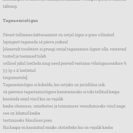
tähtaeg.
Taganemisõigus
Pärast tellimuse kättesaamist on ostjal õigus e-poes sõlmitud
lepingust taganeda 14 päeva jooksul
[olenevalt toodetest ei pruugi ostjal taganemise õigust olla, vastavad
tooted ja teenused tuleb
sellisel juhul loetleda ning need peavad vastama võlaõigusseaduse §
53 lg-s 4 loetletud
tingimustele].
Taganemisõigus ei kohaldu, kui ostjaks on juriidiline isik.
14-päevase tagastamisõiguse kasutamiseks ei tohi tellitud kaupa
kasutada muul viisil kui on vajalik
kauba olemuses, omadustes ja toimimises veendumiseks viisil nagu
see on lubatud kauba
testimiseks füüsilises poes.
Kui kaupa on kasutatud muuks otstarbeks kui on vajalik kauba