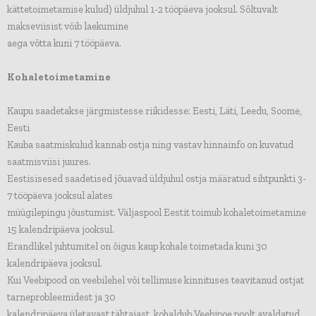
kättetoimetamise kulud) üldjuhul 1-2 tööpäeva jooksul. Sõltuvalt
makseviisist võib laekumine
aega võtta kuni 7 tööpäeva.
Kohaletoimetamine
Kaupu saadetakse järgmistesse riikidesse: Eesti, Läti, Leedu, Soome,
Eesti
Kauba saatmiskulud kannab ostja ning vastav hinnainfo on kuvatud
saatmisviisi juures.
Eestisisesed saadetised jõuavad üldjuhul ostja määratud sihtpunkti 3-
7 tööpäeva jooksul alates
müügilepingu jõustumist. Väljaspool Eestit toimub kohaletoimetamine
15 kalendripäeva jooksul.
Erandlikel juhtumitel on õigus kaup kohale toimetada kuni 30
kalendripäeva jooksul.
Kui Veebipood on veebilehel või tellimuse kinnituses teavitanud ostjat
tarneprobleemidest ja 30
kalendripäeva ületavast tähtajast, kohaldub Veebipoe poolt avaldatud