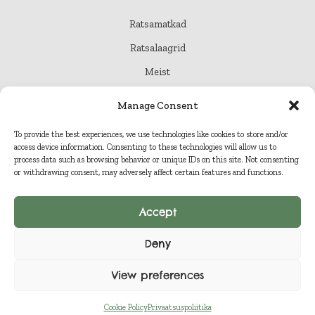
Ratsamatkad
Ratsalaagrid
Meist
Kontakt
Manage Consent
Pood
To provide the best experiences, we use technologies like cookies to store and/or
access device information. Consenting to these technologies will allow us to
process data such as browsing behavior or unique IDs on this site. Not consenting
or withdrawing consent, may adversely affect certain features and functions.
© 2026 Tõrvahavva
Accept
Privaatsuspoliitika
Deny
View preferences
Müügi- ja tagastustingimused
Cookie Policy
Privaatsuspoliitika