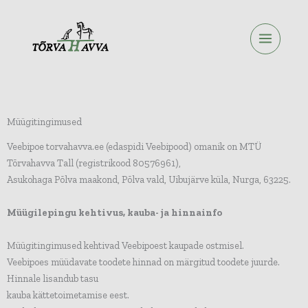
Skip
to
content
Müügitingimused
Veebipoe torvahavva.ee (edaspidi Veebipood) omanik on MTÜ
Tõrvahavva Tall (registrikood 80576961),
Asukohaga Põlva maakond, Põlva vald, Uibujärve küla, Nurga, 63225.
Müügilepingu kehtivus, kauba- ja hinnainfo
Müügitingimused kehtivad Veebipoest kaupade ostmisel.
Veebipoes müüdavate toodete hinnad on märgitud toodete juurde.
Hinnale lisandub tasu
kauba kättetoimetamise eest.